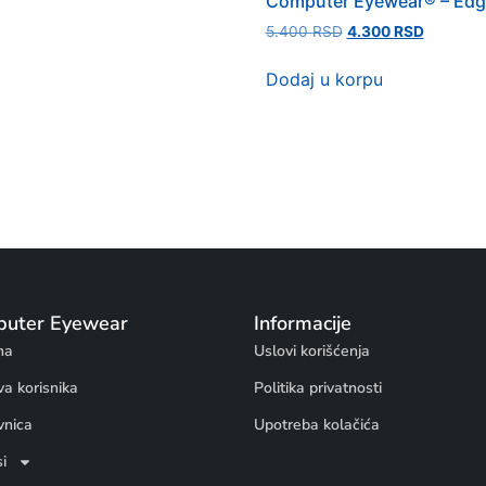
Computer Eyewear® – Edg
5.400
RSD
4.300
RSD
Dodaj u korpu
uter Eyewear
Informacije
na
Uslovi korišćenja
va korisnika
Politika privatnosti
vnica
Upotreba kolačića
i