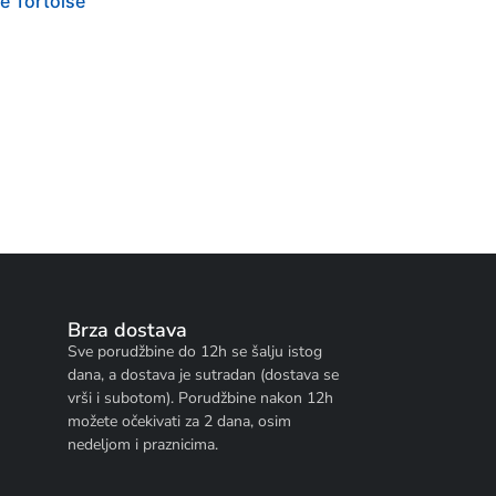
e Tortoise
Brza dostava
Sve porudžbine do 12h se šalju istog
dana, a dostava je sutradan (dostava se
vrši i subotom). Porudžbine nakon 12h
možete očekivati za 2 dana, osim
nedeljom i praznicima.