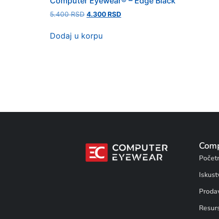
Computer Eyewear® – Edge Black
5.400
RSD
4.300
RSD
Dodaj u korpu
Comp
Počet
Iskust
Proda
Resurs