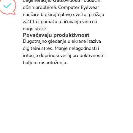
degeneracije, kratkovidosti i budućih
očnih problema. Computer Eyewear
naočare blokiraju plavo svetlo, pružaju
zaštitu i pomažu u očuvanju vida na
duge staze.
Povećavaju produktivnost
Dugotrajno gledanje u ekrane izaziva
digitalni stres. Manje nelagodnosti i
iritacija doprinosi većoj produktivnosti i
boljem raspoloženju.