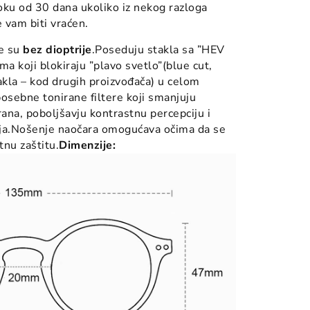
oku od 30 dana ukoliko iz nekog razloga
e vam biti vraćen.
e su
bez dioptrije
.Poseduju stakla sa ”HEV
ima koji blokiraju ”plavo svetlo”(blue cut,
takla – kod drugih proizvođača) u celom
 posebne tonirane filtere koji smanjuju
rana, poboljšavju kontrastnu percepciju i
boja.Nošenje naočara omogućava očima da se
tnu zaštitu.
Dimenzije: