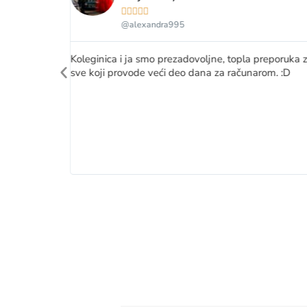





@alexandra995
 jer
rom i veoma
Koleginica i ja smo prezadovoljne, topla preporuka 
žaju
sve koji provode veći deo dana za računarom. :D