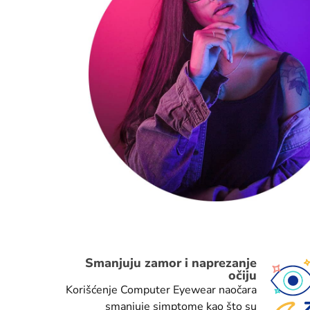
Smanjuju zamor i naprezanje
očiju
Korišćenje Computer Eyewear naočara
smanjuje simptome kao što su