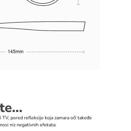
e...
 i TV, pored refleksije koja zamara oči takođe
nosi niz negativnih efekata: