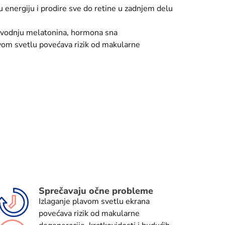
u energiju i prodire sve do retine u zadnjem delu
izvodnju melatonina, hormona sna
avom svetlu povećava rizik od makularne
Sprečavaju očne probleme
Izlaganje plavom svetlu ekrana
povećava rizik od makularne