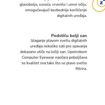
glavobolja, suvoća, crvenilo i umor očiju,
omogućavajući bezbednije korišćenje
digitalnih uređaja.
Podstiču bolji san
Izlaganje plavom svetlu digitalnih
uređaja nekoliko sati pre spavanja
dokazano utiče na lošiji san. Upotrebom
Computer Eyewear naočara poboljšava
se kvalitet sna tako što se plavo svetlo
filtrira.