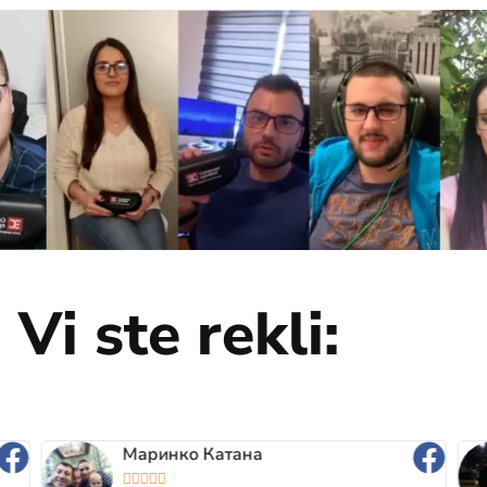
Vi ste rekli:
Маринко Катана




