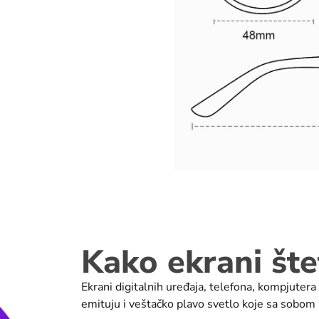
Kako ekrani štet
Ekrani digitalnih uređaja, telefona, kompjutera
emituju i veštačko plavo svetlo koje sa sobom 