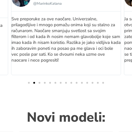
@MarinkoKatana
Sve preporuke za ove naočare. Univerzalne,
Ja 
prilagodljive i mnogo pomažu onima koji su stalno za
otv
za
računarom. Naočare smanjuju svetlost sa svojim
prim
filterom i od kada ih nosim nemam glavobolje koje sam
zat
imao kada ih nisam koristio. Razlika je jako vidljiva kada
pom
ih zaboravim poneti na posao pa me glava i oci bole
naoc
vec posle par sati. Ko se dvoumi neka uzme ove
se t
naocare i nece pogresiti!
pre
Novi modeli: