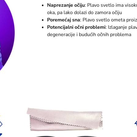
Naprezanje očiju
: Plavo svetlo ima visok
oka, pa lako dolazi do zamora očiju
Poremećaj sna
: Plavo svetlo ometa pro
Potencijalni očni problemi
: Izlaganje pl
degeneracije i budućih očnih problema