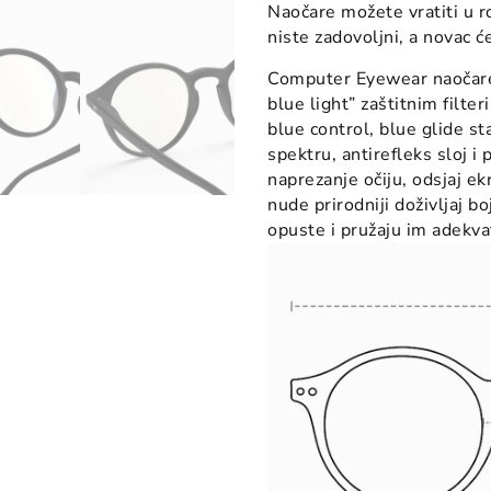
Naočare možete vratiti u r
niste zadovoljni, a novac ć
Computer Eyewear naočar
blue light” zaštitnim filter
blue control, blue glide s
spektru, antirefleks sloj i
naprezanje očiju, odsjaj ek
nude prirodniji doživljaj 
opuste i pružaju im adekva