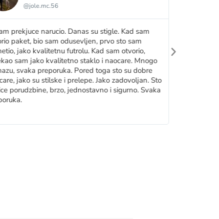
@jole.mc.56
@n
sam prekjuce narucio. Danas su stigle. Kad sam
Odlican kvali
orio paket, bio sam odusevljen, prvo sto sam
ranije .. 10+
etio, jako kvalitetnu futrolu. Kad sam otvorio,
ekao sam jako kvalitetno staklo i naocare. Mnogo
azu, svaka preporuka. Pored toga sto su dobre
are, jako su stilske i prelepe. Jako zadovoljan. Sto
ice porudzbine, brzo, jednostavno i sigurno. Svaka
poruka.